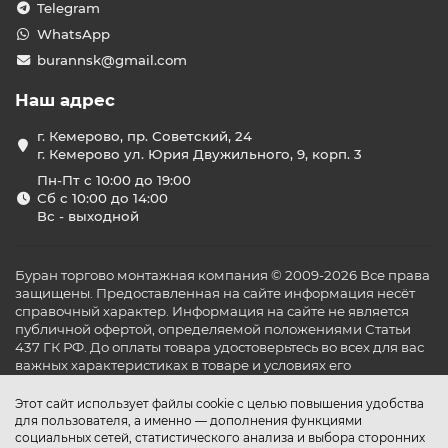
Telegram
WhatsApp
burannsk@gmail.com
Наш адрес
г. Кемерово, пр. Советский, 24
г. Кемерово ул. Юрия Двужильного, 9, корп. 3
Пн-Пт с 10:00 до 19:00
Сб с 10:00 до 14:00
Вс - выходной
Буран торгово монтажная компания © 2009-2026 Все права
защищены. Предоставленная на сайте информация несёт
справочный характер. Информация на сайте не является
публичной офертой, определяемой положениями Статьи
437 ГК РФ. До оплаты товара удостоверьтесь во всех для вас
важных характеристиках в товаре и условиях его
эксплуатации.
Этот сайт использует файлы cookie с целью повышения удобства
для пользователя, а именно — дополнения функциями
социальных сетей, статистического анализа и выбора сторонних