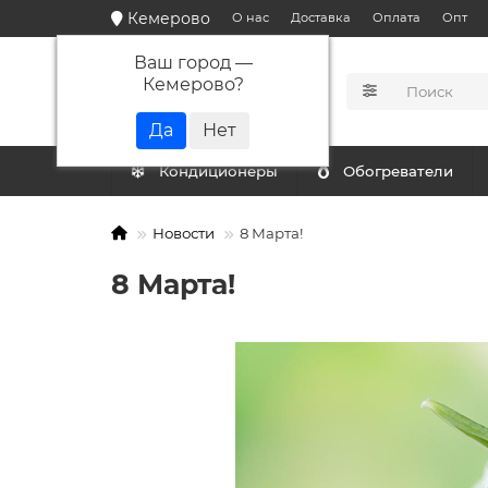
Кемерово
О нас
Доставка
Оплата
Опт
Ваш город —
Кемерово
?
КАТАЛОГ
Кондиционеры
Обогреватели
Новости
8 Марта!
8 Марта!