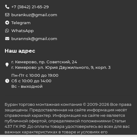
другое финишное покрытие. Благодаря такому способу
+7 (3842) 21-65-29
монтажа тепло аккумулируется в толще пола и
равномерно прогревает помещение снизу вверх.
burankuz@gmail.com
Почему стоит выбрать тёплый пол в
Telegram
стяжку
WhatsApp
burannsk@gmail.com
Эффективный обогрев
. Благодаря плотному
прилеганию к стяжке кабель быстро отдаёт тепло.
Наш адрес
Долговечность
. После правильного монтажа
срок службы системы составляет 20–30 лет.
г. Кемерово, пр. Советский, 24
г. Кемерово ул. Юрия Двужильного, 9, корп. 3
Невидимость
. Всё оборудование скрыто под
полом, не занимает полезное пространство.
Пн-Пт с 10:00 до 19:00
Сб с 10:00 до 14:00
Подходит для всех помещений
— в том числе
Вс - выходной
санузлов, кухонь, прихожих, лоджий и даже
открытых площадок.
Какие бывают кабельные тёплые
Буран торгово монтажная компания © 2009-2026 Все права
полы
защищены. Предоставленная на сайте информация несёт
справочный характер. Информация на сайте не является
В нашем каталоге представлены
одножильные
и
публичной офертой, определяемой положениями Статьи
437 ГК РФ. До оплаты товара удостоверьтесь во всех для вас
двужильные
кабели:
важных характеристиках в товаре и условиях его
Одножильные
системы — бюджетный вариант,