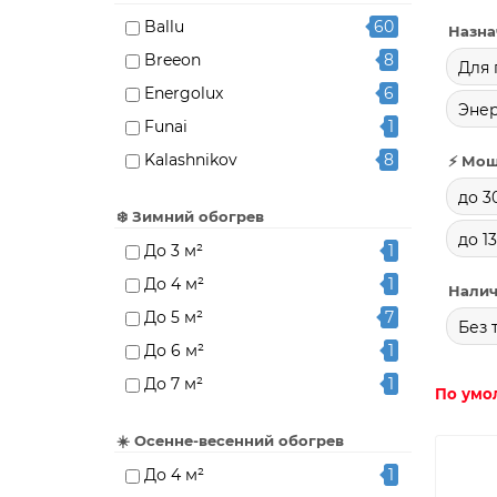
Ballu
60
Назна
Breeon
8
Для 
Energolux
6
Эне
Funai
1
Kalashnikov
8
⚡ Мощ
Loriot
7
до 3
❄️ Зимний обогрев
Nobo
15
до 1
До 3 м²
1
Zilon
3
До 4 м²
1
Налич
Делсот
13
До 5 м²
7
Теплофон
10
Без 
До 6 м²
1
До 7 м²
1
По умо
До 10 м²
15
☀️ Осенне-весенний обогрев
До 13 м²
1
До 4 м²
1
До 15 м²
21