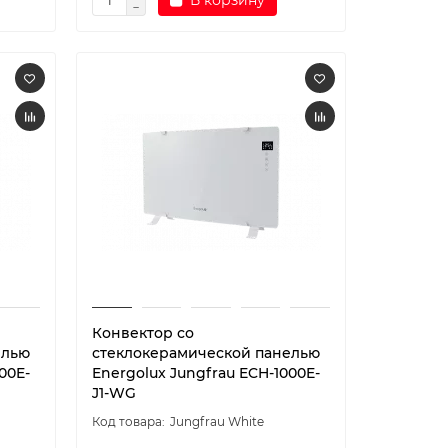
В корзину
Конвектор со
елью
стеклокерамической панелью
00E-
Energolux Jungfrau ECH-1000E-
J1-WG
Jungfrau White