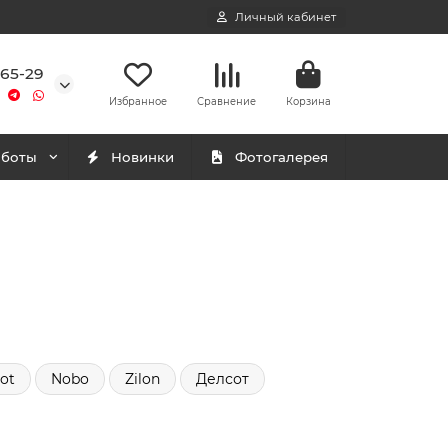
Личный кабинет
-65-29
Избранное
Сравнение
Корзина
аботы
Новинки
Фотогалерея
iot
Nobo
Zilon
Делсот