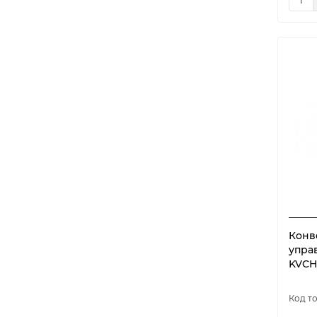
Конв
упра
KVCH-