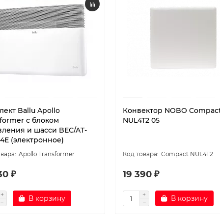
ект Ballu Apollo
Конвектор NOBO Compac
former с блоком
NUL4T2 05
вления и шасси BEC/AT-
-4E (электронное)
Apollo Transformer
Compact NUL4T2
30 ₽
19 390 ₽
В корзину
В корзину