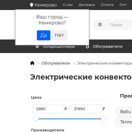
Кемерово
О нас
Доставка
Оплата
Опт
Ваш город —
Кемерово
?
КАТАЛОГ
Кондиционеры
Обогреватели
Обогреватели
Электрические конвектор
Электрические конвекто
Про
Цена
₽ -
₽
Ballu
Тепл
Производители