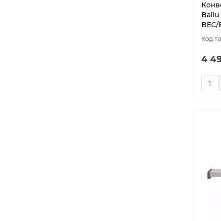
Конв
Ballu
BEC/
4 4