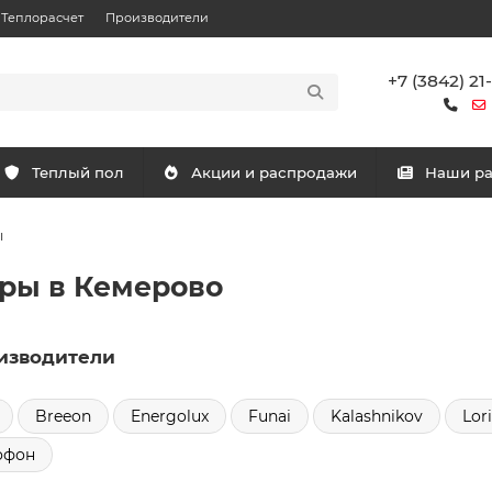
Теплорасчет
Производители
+7 (3842) 21
Теплый пол
Акции и распродажи
Наши р
ы
ры в Кемерово
изводители
Breeon
Energolux
Funai
Kalashnikov
Lor
офон