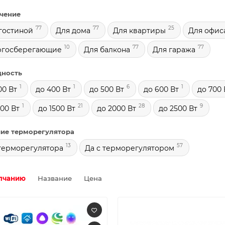
чение
77
77
25
гостиной
Для дома
Для квартиры
Для офис
10
77
77
ргосберегающие
Для балкона
Для гаража
ность
1
1
6
1
00 Вт
до 400 Вт
до 500 Вт
до 600 Вт
до 700 
1
21
28
9
300 Вт
до 1500 Вт
до 2000 Вт
до 2500 Вт
ие терморегулятора
13
57
терморегулятора
Да с терморегулятором
лчанию
Название
Цена