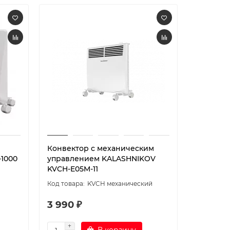
й
Конвектор с механическим
-1000
управлением KALASHNIKOV
KVCH-E05M-11
KVCH механический
3 990 ₽