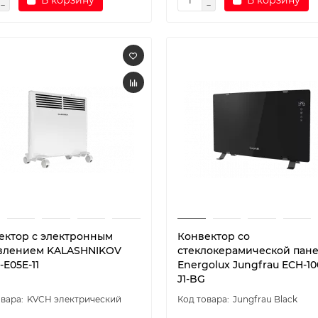
В корзину
В корзину
ектор с электронным
Конвектор со
влением KALASHNIKOV
стеклокерамической пан
E05E-11
Energolux Jungfrau ECH-10
J1-BG
KVCH электрический
Jungfrau Black