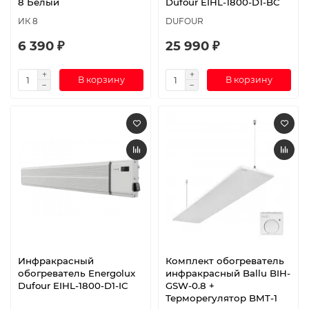
8 Белый
Dufour EIHL-1800-D1-BC
ИК 8
DUFOUR
6 390 ₽
25 990 ₽
В корзину
В корзину
Инфракрасный
Комплект обогреватель
обогреватель Energolux
инфракрасный Ballu BIH-
Dufour EIHL-1800-D1-IC
GSW-0.8 +
Терморегулятор BMT-1