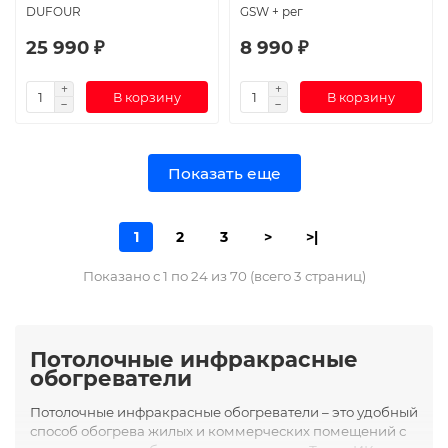
DUFOUR
GSW + рег
25 990 ₽
8 990 ₽
В корзину
В корзину
Показать еще
1
2
3
>
>|
Показано с 1 по 24 из 70 (всего 3 страниц)
Потолочные инфракрасные
обогреватели
Потолочные инфракрасные обогреватели – это удобный
способ обогрева жилых и коммерческих помещений с