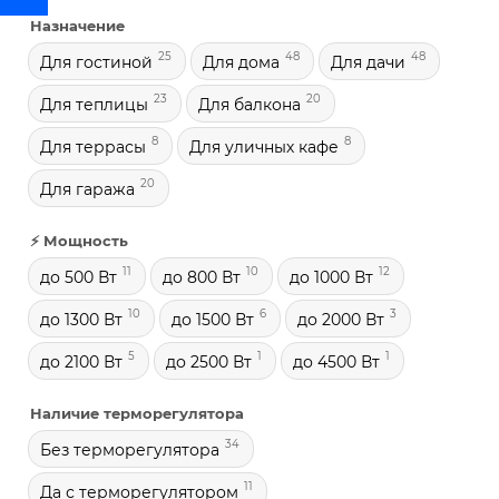
Назначение
25
48
48
Для гостиной
Для дома
Для дачи
23
20
Для теплицы
Для балкона
8
8
Для террасы
Для уличных кафе
20
Для гаража
⚡ Мощность
11
10
12
до 500 Вт
до 800 Вт
до 1000 Вт
10
6
3
до 1300 Вт
до 1500 Вт
до 2000 Вт
5
1
1
до 2100 Вт
до 2500 Вт
до 4500 Вт
Наличие терморегулятора
34
Без терморегулятора
11
Да с терморегулятором