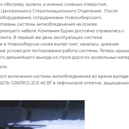
о обогреву кровли, а именно сливных отверстий,
се Центрального Стерилизационного Отделения. После
 оборудования, сотрудниками Новосибирского
тованы системы антиобледенения на основе
реющего кабеля. Компания Буран достойно справилась с
екта. В первый же день эксплуатации система
ати в Новосибирске снова выпал снег, началась дневная
ные условя для тестирования работы системы. Теперь кры
го дальнейшего выхода из строя дорогих кровельных мате
кте:
кого включения системы антиобледенения во время выпаде
RX/RGS-2CR 40 ВТ в тефлоновой оплетке, защищенной 