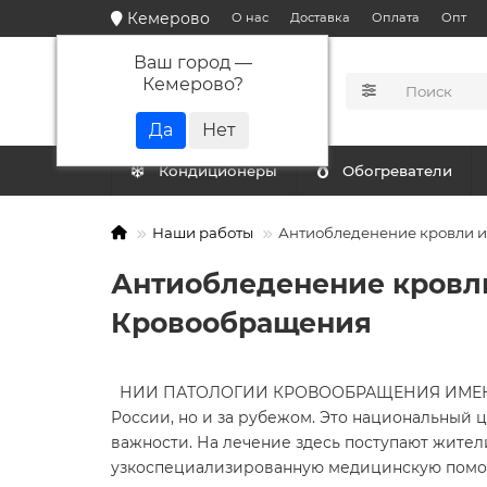
Кемерово
О нас
Доставка
Оплата
Опт
Ваш город —
Кемерово
?
КАТАЛОГ
Кондиционеры
Обогреватели
Наши работы
Антиобледенение кровли и
Антиобледенение кровли
Кровообращения
НИИ ПАТОЛОГИИ КРОВООБРАЩЕНИЯ ИМЕНИ 
России, но и за рубежом. Это национальный 
важности. На лечение здесь поступают жител
узкоспециализированную медицинскую помощ