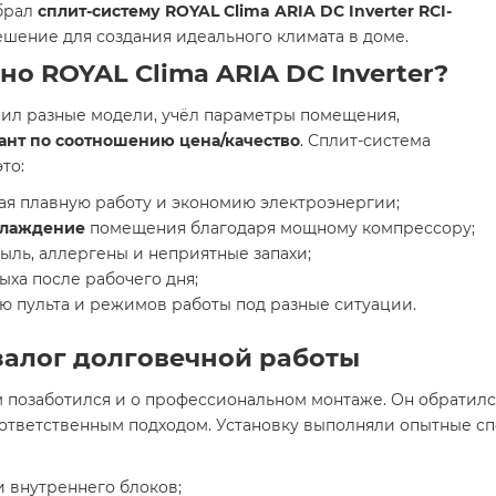
ыбрал
сплит-систему ROYAL Clima ARIA DC Inverter RCI-
ение для создания идеального климата в доме.
о ROYAL Clima ARIA DC Inverter?
нил разные модели, учёл параметры помещения,
ант по соотношению цена/качество
. Сплит-система
то:
ая плавную работу и экономию электроэнергии;
хлаждение
помещения благодаря мощному компрессору;
ыль, аллергены и неприятные запахи;
дыха после рабочего дня;
 пульта и режимов работы под разные ситуации.
залог долговечной работы
 позаботился и о профессиональном монтаже. Он обратилс
и ответственным подходом. Установку выполняли опытные 
 внутреннего блоков;