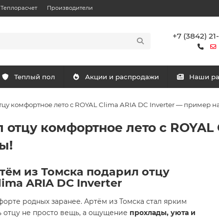
Теплорасчет
Производители
+7 (3842) 21
Теплый пол
Акции и распродажи
Наши р
тцу комфортное лето с ROYAL Clima ARIA DC Inverter — пример н
 отцу комфортное лето с ROYAL C
ы!
тём из Томска подарил отцу
ima ARIA DC Inverter
форте родных заранее. Артём из Томска стал ярким
ь отцу не просто вещь, а ощущение
прохлады, уюта и