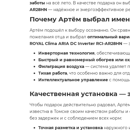
заботы
на всё лето. В качестве подарка он в
AR28HN
— надёжное и энергоэффективное реш
Почему Артём выбрал именн
Артём подошёл к выбору осознанно. Он срав
пожелания отца и выбрал
оптимальный вари
ROYAL Clima ARIA DC Inverter RCI-AR28HN
— э
Инверторная технология
, обеспечивающ
Быстрый и равномерный обогрев или о
Фильтрация воздуха
— система удаляет п
Тихая работа
, что особенно важно для от
Интеллектуальное управление
с помощью
Качественная установка — 
Чтобы подарок действительно радовал, Артём
известна в Томске своим качеством работы 
без задержек и с соблюдением всех норм:
Точная разметка и установка
наружного и