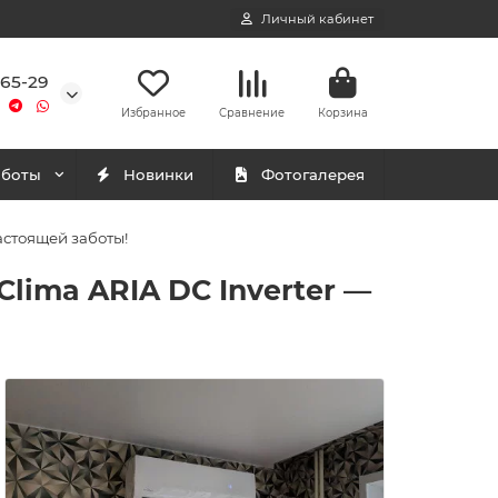
Личный кабинет
-65-29
Избранное
Сравнение
Корзина
аботы
Новинки
Фотогалерея
астоящей заботы!
lima ARIA DC Inverter —