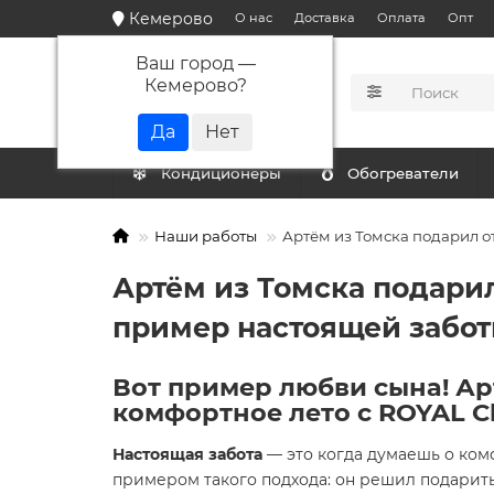
Кемерово
О нас
Доставка
Оплата
Опт
Ваш город —
Кемерово
?
КАТАЛОГ
Кондиционеры
Обогреватели
Наши работы
Артём из Томска подарил о
Артём из Томска подарил
пример настоящей забот
Вот пример любви сына! Ар
комфортное лето с ROYAL Cl
Настоящая забота
— это когда думаешь о ком
примером такого подхода: он решил подарит