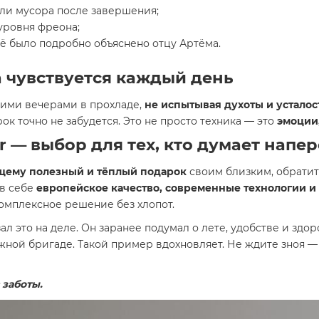
ли мусора после завершения;
уровня фреона;
ё было подробно объяснено отцу Артёма.
а чувствуется каждый день
ними вечерами в прохладе,
не испытывая духоты и усталос
ок точно не забудется. Это не просто техника — это
эмоции
er — выбор для тех, кто думает напе
ящему полезный и тёплый подарок
своим близким, обратит
 в себе
европейское качество, современные технологии и
комплексное решение без хлопот.
зал это на деле. Он заранее подумал о лете, удобстве и здо
жной бригаде. Такой пример вдохновляет. Не ждите зноя 
 заботы.