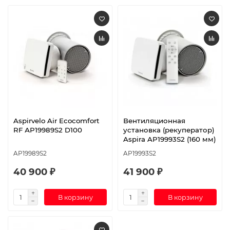
Aspirvelo Air Ecocomfort
Вентиляционная
RF АР19989S2 D100
установка (рекуператор)
Aspira AP19993S2 (160 мм)
AP19989S2
AP19993S2
40 900 ₽
41 900 ₽
В корзину
В корзину