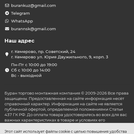
burankuz@gmail.com
В 1940 году Fantini Cosmi основала дочернюю
Telegram
компанию
Aspira
, специализирующуюся на разработке
и производстве вентиляционного оборудования. Aspira
WhatsApp
предлагает современные решения для обеспечения
burannsk@gmail.com
качественной вентиляции в жилых и коммерческих
зданиях, включая децентрализованные и
Наш адрес
централизованные системы, а также рекуператоры
тепла.
г. Кемерово, пр. Советский, 24
✅ Сертификация и стандарты
г. Кемерово ул. Юрия Двужильного, 9, корп. 3
качества
Пн-Пт с 10:00 до 19:00
Сб с 10:00 до 14:00
Fantini Cosmi придерживается высоких стандартов
Вс - выходной
качества и безопасности, что подтверждается
международными сертификатами:
ISO 9001:2015
— система менеджмента качества
Буран торгово монтажная компания © 2009-2026 Все права
ISO 14001:2015
— система экологического
защищены. Предоставленная на сайте информация несёт
справочный характер. Информация на сайте не является
менеджмента
публичной офертой, определяемой положениями Статьи
ISO 45001:2018
— система управления охраной
437 ГК РФ. До оплаты товара удостоверьтесь во всех для вас
труда и техникой безопасности
важных характеристиках в товаре и условиях его
Эти сертификаты подтверждают приверженность
эксплуатации.
компании к устойчивому развитию и высокому
Этот сайт использует файлы cookie с целью повышения удобства