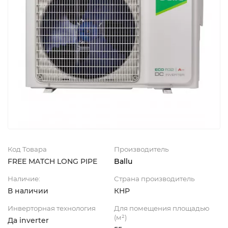
Код Товара
Производитель
FREE MATCH LONG PIPE
Ballu
Наличие:
Страна производитель
В наличии
КНР
Инверторная технология
Для помещения площадью
(м²)
Да inverter