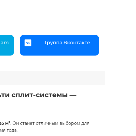
gram
Группа Вконтакте
ьти сплит-системы —
35 м²
. Он станет отличным выбором для
я года.​