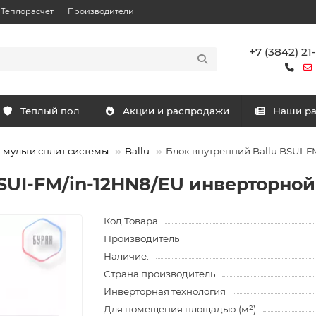
Теплорасчет
Производители
+7 (3842) 21
Теплый пол
Акции и распродажи
Наши р
 мульти сплит системы
Ballu
Блок внутренний Ballu BSUI-F
SUI-FM/in-12HN8/EU инверторно
Код Товара
Производитель
Наличие:
Страна производитель
Инверторная технология
Для помещения площадью (м²)