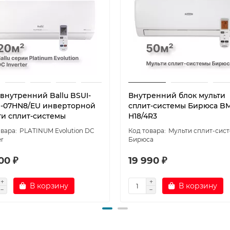
 внутренний Ballu BSUI-
Внутренний блок мульти
n-07HN8/EU инверторной
сплит-системы Бирюса 
ти сплит-системы
H18/4R3
PLATINUM Evolution DC
Мульти сплит-сис
er
Бирюса
00 ₽
19 990 ₽
В корзину
В корзину