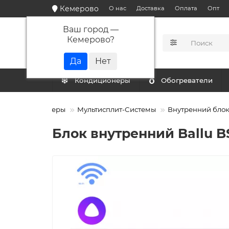
Кемерово
О нас
Доставка
Оплата
Опт
Ваш город —
Кемерово
?
КАТАЛОГ
Кондиционеры
Обогреватели
Кондиционеры
Мультисплит-Системы
Внутренний блок
Блок внутренний Ballu B