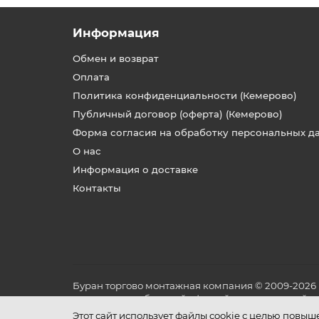
Информация
Обмен и возврат
Оплата
Политика конфиденциальности (Кемерово)
Публичный договор (оферта) (Кемерово)
Форма согласия на обработку персональных д
О нас
Информация о доставке
Контакты
Буран торгово монтажная компания © 2009-2026
не является публичной офертой, определяемой по
и условиях его эксплуатации.
Этот сайт использует файлы cookie с целью повы