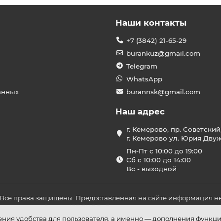
Наши контакты
+7 (3842) 21-65-29
burankuz@gmail.com
Telegram
WhatsApp
анных
burannsk@gmail.com
Наш адрес
г. Кемерово, пр. Советский
г. Кемерово ул. Юрия Двужи
Пн-Пт с 10:00 до 19:00
Сб с 10:00 до 14:00
Вс - выходной
 Все права защищены. Предоставленная на сайте информация не
ложениями Статьи 437 ГК РФ. До оплаты товара удостоверьтесь в
шения удобства для пользователя, а именно — дополнения функц