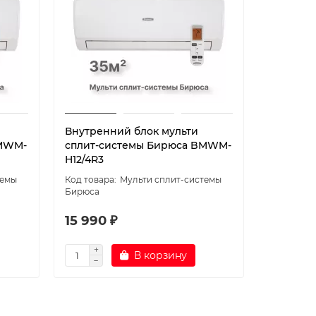
Внутренний блок мульти
Внутрен
BMWM-
сплит-системы Бирюса BMWM-
сплит-с
H12/4R3
H09/4R3
темы
Мульти сплит-системы
Бирюса
Бирюса
15 990 ₽
14 990
В корзину