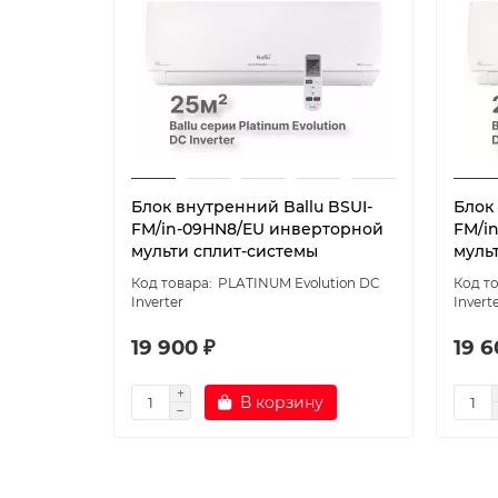
Блок внутренний Ballu BSUI-
Блок
FM/in-09HN8/EU инверторной
FM/i
мульти сплит-системы
муль
PLATINUM Evolution DC
Inverter
Invert
19 900 ₽
19 6
В корзину