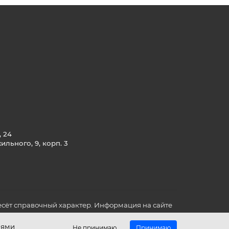
, 24
льного, 9, корп. 3
сёт справочный характер. Информация на сайте
о всех для вас важных характеристиках в товаре
иями
Не принимаю
Принимаю