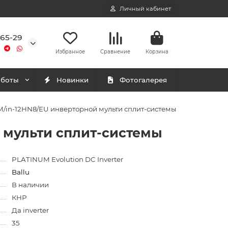
Личный кабинет
-65-29
Избранное
Сравнение
Корзина
аботы
Новинки
Фотогалерея
M/in-12HN8/EU инверторной мульти сплит-системы
й мульти сплит-системы
PLATINUM Evolution DC Inverter
Ballu
В наличии
КНР
Да inverter
35