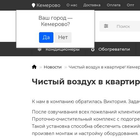
Кемерово
О нас
Доставка
Оплата
Опт
Ваш город —
Кемерово
?
КАТАЛОГ
Кондиционеры
Обогреватели
Новости
Чистый воздух в квартире! Кеме
Чистый воздух в кварти
К нам в компанию обратилась Виктория. Зада
После озвучивания всех пожеланий клиентки,
Проточно-очистительный комплекс с подогрев
Такой установка способна обеспечить свежи
произвел монтаж и настройку оборудования.