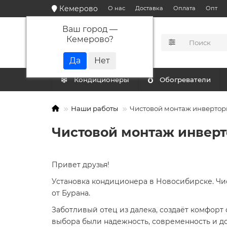
Кемерово
О нас
Доставка
Оплата
Опт
Ваш город —
Кемерово
?
КАТАЛОГ
Кондиционеры
Обогреватели
Наши работы
Чистовой монтаж инвертор
Чистовой монтаж инверт
Привет друзья!
Установка кондиционера в Новосибирске. Чи
от Бурана.
Заботливый отец из далека, создаёт комфорт
выбора были надежность, современность и дос