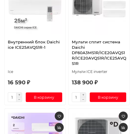
Внутренний блок Daichi
Мульти сплит система
ice ICE25AVQS1R-1
Daichi
DF60A3MS1R/ICE20AVQS1
R/ICE20AVQS1R/ICE25AVQ
S1R
Ice
Мульти ICE inverter
16 590 ₽
138 900 ₽
В корзину
В корзину