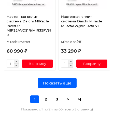
Настенная сплит-
Настенная сплит-
система Daichi MIRacle
система Daichi Miracle
Inverter
MIR25AVQ1/MIR25FV1
MIR35AVQS1R/MIR35FVS1
R
Miracle Inverter
Miracle on/off
60 990 ₽
33 290 ₽
В корзину
В корзину
Показать еще
1
2
3
>
>|
Показано с 1 по 24 из 66 (всего 3 страниц)