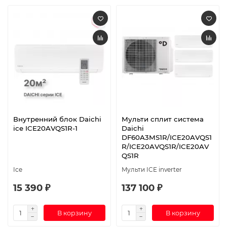
Внутренний блок Daichi
Мульти сплит система
ice ICE20AVQS1R-1
Daichi
DF60A3MS1R/ICE20AVQS1
R/ICE20AVQS1R/ICE20AV
QS1R
Ice
Мульти ICE inverter
15 390 ₽
137 100 ₽
В корзину
В корзину