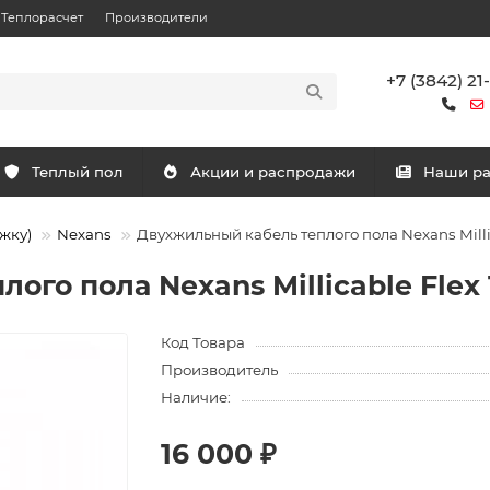
Теплорасчет
Производители
+7 (3842) 21
Теплый пол
Акции и распродажи
Наши р
жку)
Nexans
Двухжильный кабель теплого пола Nexans Millicab
го пола Nexans Millicable Flex 15
Код Товара
Производитель
Наличие:
16 000 ₽