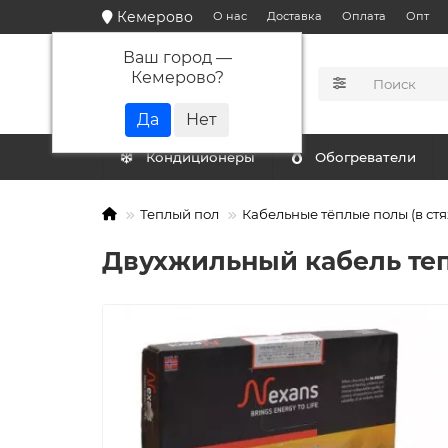
Кемерово
О нас
Доставка
Оплата
Опт
Ваш город —
Кемерово
?
КАТАЛОГ
Кондиционеры
Обогреватели
Теплый пол
Кабельные тёплые полы (в стя
Двухжильный кабель тепло