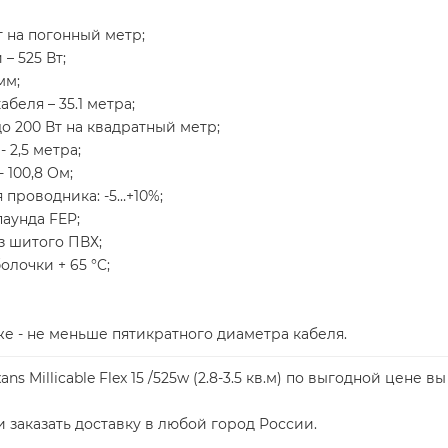
 на погонный метр;
– 525 Вт;
мм;
беля – 35.1 метра;
о 200 Вт на квадратный метр;
 2,5 метра;
 100,8 Ом;
проводника: -5…+10%;
аунда FEP;
з шитого ПВХ;
лочки + 65 °C;
 - не меньше пятикратного диаметра кабеля.
s Millicable Flex 15 /525w (2.8-3.5 кв.м) по выгодной цене
 заказать доставку в любой город России.