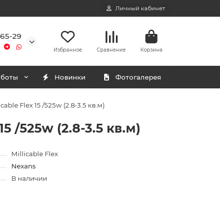
Личный кабинет
-65-29
Избранное
Сравнение
Корзина
аботы
Новинки
Фотогалерея
le Flex 15 /525w (2.8-3.5 кв.м)
 /525w (2.8-3.5 кв.м)
Millicable Flex
Nexans
В наличии