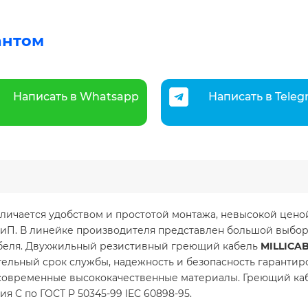
антом
Написать в Whatsapp
Написать в Tele
отличается удобством и простотой монтажа, невысокой цен
СНиП. В линейке производителя представлен большой выбо
абеля. Двухжильный резистивный греющий кабель
MILLICAB
тельный срок службы, надежность и безопасность гаранти
современные высококачественные материалы. Греющий ка
 C по ГОСТ Р 50345-99 IEC 60898-95.