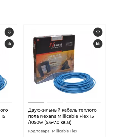
лого
Двухжильный кабель теплого
Двухжил
 15
пола Nexans Millicable Flex 15
пола Nexa
/1050w (5.6-7.0 кв.м)
/1200w (6
Millicable Flex