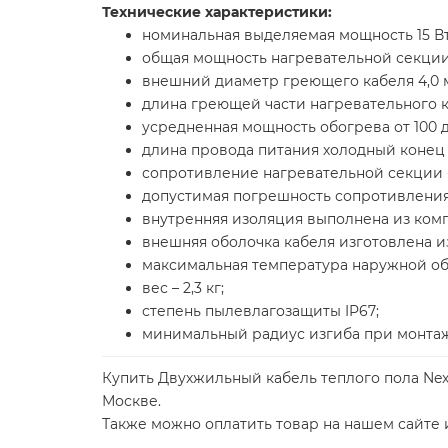
Технические характеристики:
номинальная выделяемая мощность 15 Вт
общая мощность нагревательной секции 
внешний диаметр греющего кабеля 4,0 
длина греющей части нагревательного ка
усредненная мощность обогрева от 100 д
длина провода питания холодный конец -
сопротивление нагревательной секции -
допустимая погрешность сопротивления 
внутренняя изоляция выполнена из комп
внешняя оболочка кабеля изготовлена и
максимальная температура наружной обо
вес – 2,3 кг;
степень пылевлагозащиты IP67;
минимальный радиус изгиба при монтаже
Купить Двухжильный кабель теплого пола Nexan
Москве.
Также можно оплатить товар на нашем сайте и