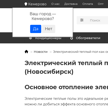
Кемерово
О нас
Доставка
Оплата
Опт
Ваш город —
Кемерово
?
КАТАЛОГ
Кондиционеры
Обогреватели
Новости
Электрический теплый пол как о
Электрический теплый п
(Новосибирск)
Основное отопление эл
Электрические теплые полы это идеальное р
можно ли добиться эффекта основного отопл