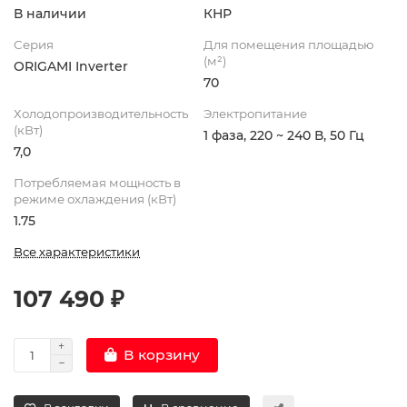
В наличии
КНР
Серия
Для помещения площадью
(м²)
ORIGAMI Inverter
70
Холодопроизводительность
Электропитание
(кВт)
1 фаза, 220 ~ 240 В, 50 Гц
7,0
Потребляемая мощность в
режиме охлаждения (кВт)
1.75
Все характеристики
107 490 ₽
В корзину