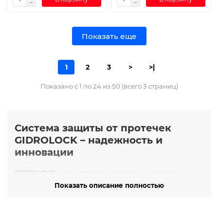
Показать еще
1
2
3
>
>|
Показано с 1 по 24 из 50 (всего 3 страниц)
Система защиты от протечек
GIDROLOCK – надежность и
инновации
GIDROLOCK
– это российская система защиты от
протечек воды, обеспечивающая автоматическое
Показать описание полностью
обнаружение утечек и мгновенное перекрытие воды
для предотвращения затоплений. Бренд GIDROLOCK
существует на рынке уже почти два десятилетия и