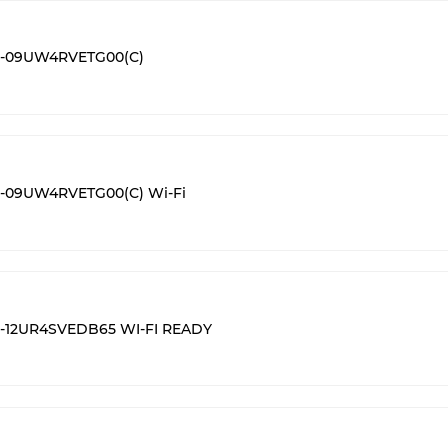
S-09UW4RVETG00(С)
-09UW4RVETG00(С) Wi-Fi
-12UR4SVEDB65 WI-FI READY