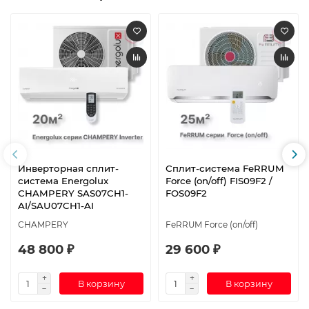
Инверторная сплит-
Сплит-система FeRRUM
система Energolux
Force (on/off) FIS09F2 /
CHAMPERY SAS07CH1-
FOS09F2
AI/SAU07CH1-AI
CHAMPERY
FeRRUM Force (on/off)
48 800 ₽
29 600 ₽
В корзину
В корзину