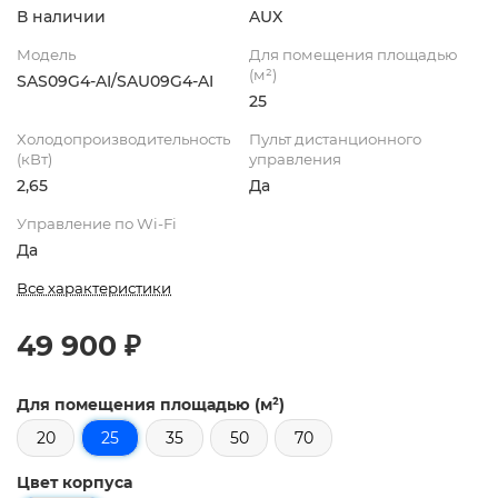
В наличии
AUX
Модель
Для помещения площадью
(м²)
SAS09G4-AI/SAU09G4-AI
25
Холодопроизводительность
Пульт дистанционного
(кВт)
управления
2,65
Да
Управление по Wi-Fi
Да
Все характеристики
49 900 ₽
Для помещения площадью (м²)
20
25
35
50
70
Цвет корпуса