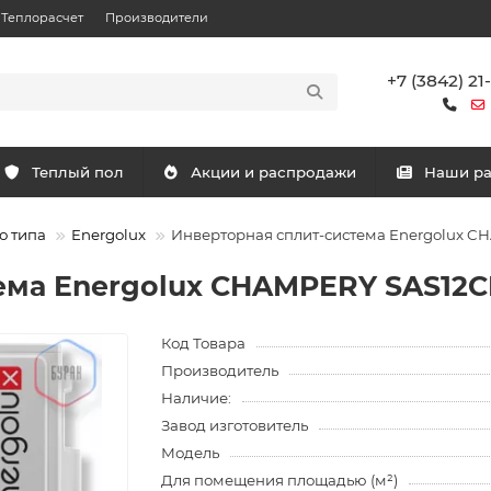
Теплорасчет
Производители
+7 (3842) 21
Теплый пол
Акции и распродажи
Наши р
о типа
Energolux
Инверторная сплит-система Energolux C
ема Energolux CHAMPERY SAS12CH
Код Товара
Производитель
Наличие:
Завод изготовитель
Модель
Для помещения площадью (м²)