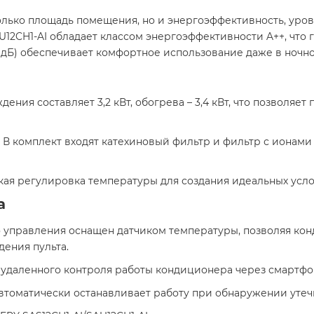
олько площадь помещения, но и энергоэффективность, уро
U12CH1-AI обладает классом энергоэффективности A++, что
 дБ) обеспечивает комфортное использование даже в ночно
дения составляет 3,2 кВт, обогрева – 3,4 кВт, что позволя
: В комплект входят катехиновый фильтр и фильтр с ионам
кая регулировка температуры для создания идеальных услов
а
о управления оснащен датчиком температуры, позволяя к
ения пульта.​
 удаленного контроля работы кондиционера через смартфон
автоматически останавливает работу при обнаружении утечк