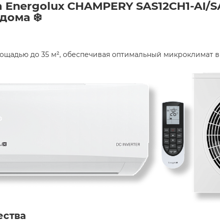
 Energolux CHAMPERY SAS12CH1-AI/SA
дома ❄️
щадью до 35 м², обеспечивая оптимальный микроклимат в 
ества