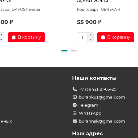
R1-AI
AI/SAU12G4-AI
DAVOS Inverter
GENEVA 4
600 ₽
55 900 ₽
В корзину
В корзину
Наши контакты
+7 (3842) 21-65-29
burankuz@gmail.com
Telegram
WhatsApp
анных
burannsk@gmail.com
Наш адрес