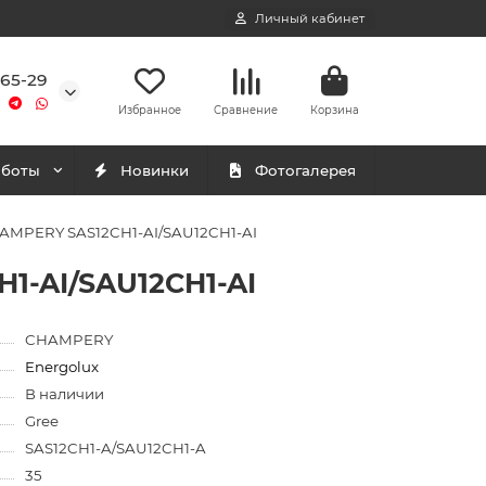
Личный кабинет
-65-29
Избранное
Сравнение
Корзина
аботы
Новинки
Фотогалерея
HAMPERY SAS12CH1-AI/SAU12CH1-AI
1-AI/SAU12CH1-AI
CHAMPERY
Energolux
В наличии
Gree
SAS12CH1-A/SAU12CH1-A
35