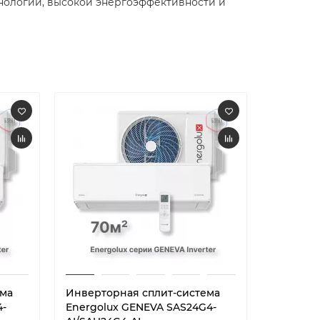
хнологий, высокой энергоэффективности и
ема
Инверторная сплит-система
Сплит-си
4-
Energolux GENEVA SAS24G4-
Lugano i