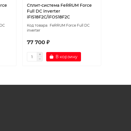
rce
Сплит-система FeRRUM Force
Сплит-с
Full DC inverter
Full DC i
iFIS18F2С/iFOS18F2С
iFIS24F2
 DC
FeRRUM Force Full DC
inverter
inverter
77 700 ₽
98 600
В корзину