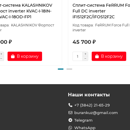
т-система KALASHNIKOV
Сплит-система FeRRUM Fo
ст inverter KVAC-I-18IN-
Full DC inverter
VAC-I-18OD-FP1
iFIS12F2С/iFOS12F2С
KALASHNIKOV Форпост
FeRRUM Force Full
er
inverter
000 ₽
45 700 ₽
В корзину
В корзину
Наши контакты
+7 (3842) 21-65-29
burankuz@gmail.com
Telegram
WhatsApp