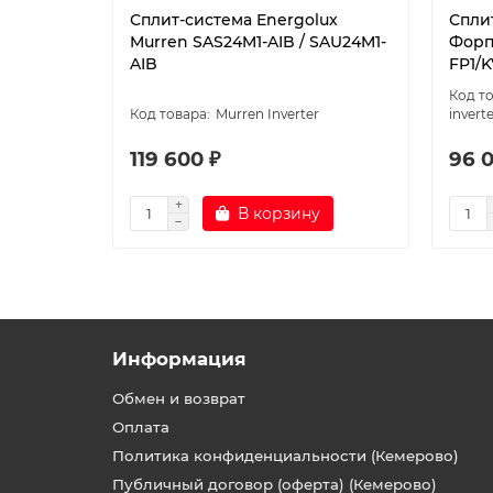
Сплит-система Energolux
Спли
Murren SAS24M1-AIB / SAU24M1-
Форпо
AIB
FP1/K
Murren Inverter
invert
119 600 ₽
96 
В корзину
Информация
Обмен и возврат
Оплата
Политика конфиденциальности (Кемерово)
Публичный договор (оферта) (Кемерово)