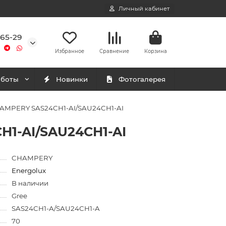
Личный кабинет
-65-29
Избранное
Сравнение
Корзина
аботы
Новинки
Фотогалерея
CHAMPERY SAS24CH1-AI/SAU24CH1-AI
H1-AI/SAU24CH1-AI
CHAMPERY
Energolux
В наличии
Gree
SAS24CH1-A/SAU24CH1-A
70