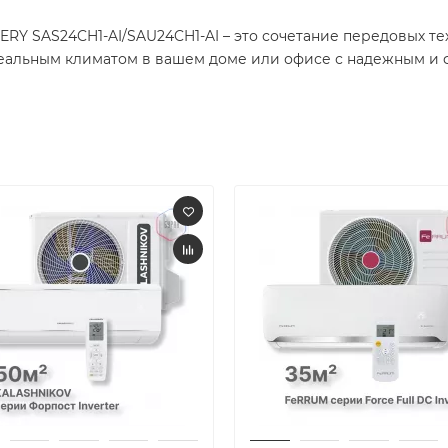
RY SAS24CH1-AI/SAU24CH1-AI – это сочетание передовых т
деальным климатом в вашем доме или офисе с надежным и