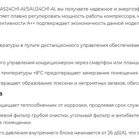
S24CH1-AI/SAU24CH1-AI, вы получаете надежное и энерго
ляет плавно регулировать мощность работы компрессора, 
ективности A++ подтверждает экономичность данной модели
пературы в пульте дистанционного управления обеспечив
ого управления кондиционером через смартфон или планшет 
 температуры +8°C предотвращает замерзание помещения в
твращает образование плесени и неприятных запахов, обесп
а
защищает теплообменник от коррозии, продлевая срок служб
левой фильтр грубой очистки, угольный фильтр и антибакт
в помещении.​
ого давления внутреннего блока начинается от 26 дБ(А), чт