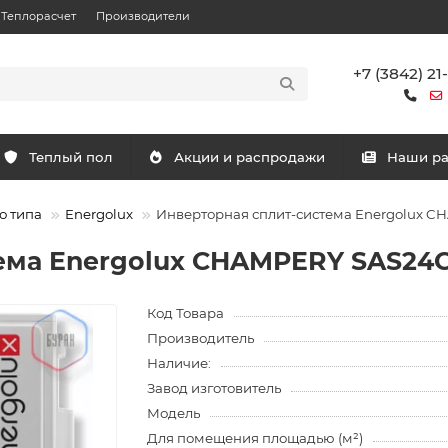
Теплорасчет
Производители
+7 (3842) 21
Теплый пол
Акции и распродажи
Наши р
о типа
Energolux
Инверторная сплит-система Energolux 
ема Energolux CHAMPERY SAS24C
Код Товара
Производитель
Наличие:
Завод изготовитель
Модель
Для помещения площадью (м²)