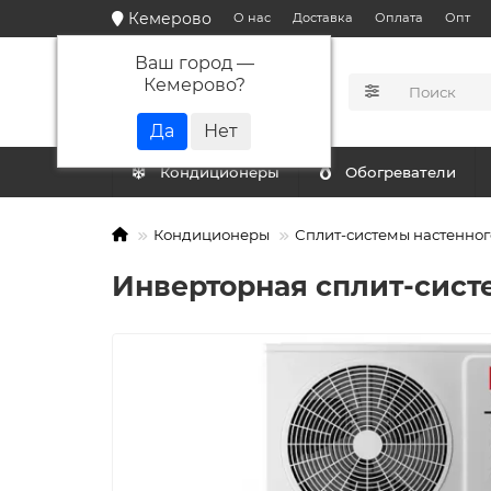
Кемерово
О нас
Доставка
Оплата
Опт
Ваш город —
Кемерово
?
КАТАЛОГ
Кондиционеры
Обогреватели
Кондиционеры
Сплит-системы настенног
Инверторная сплит-сист