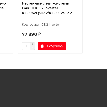
дух-
Настенные сплит-системы
Тепловой
ia
DAICHI ICE 2 Inverter
воздух» 
ICE50AVQS1R-2/ICE50FVS1R-2
SIB50AV
ICE 2 Inverter
77 890 ₽
101 990
В корзину