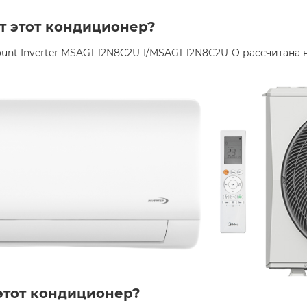
т этот кондиционер?
unt Inverter MSAG1-12N8C2U-I/MSAG1-12N8C2U-O рассчитан
этот кондиционер?