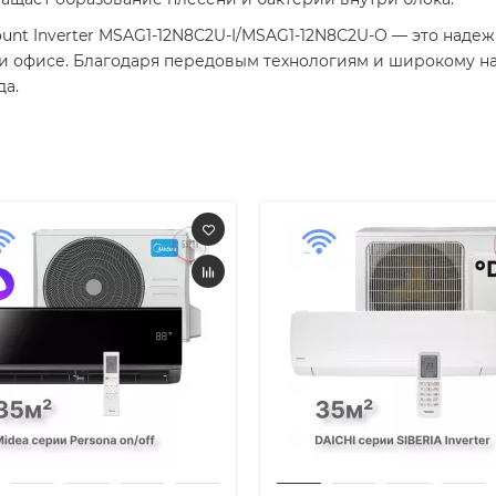
unt Inverter MSAG1-12N8C2U-I/MSAG1-12N8C2U-O — это над
 офисе. Благодаря передовым технологиям и широкому на
а.​