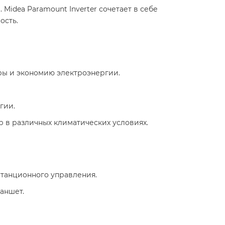
dea Paramount Inverter сочетает в себе
ть. ​
ры и экономию электроэнергии.​
ии.​
ер в различных климатических условиях. ​
танционного управления.​
ншет.​