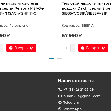
енная сплит-система
Тепловой насос типа «воз
a серии Persona MSAG4-
воздух» Daichi серии Siber
N1-I/MSAG4-12HRN1-O
SIB35AVQS1R/SIB35FVS1R
Persona on/off
SIBERIA
90 ₽
67 990 ₽
В корзину
В корзину
Наши контакты
+7 (3842) 21-65-29
burankuz@gmail.com
Telegram
WhatsApp