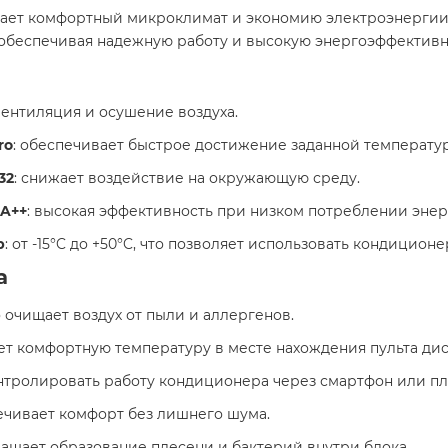
т комфортный микроклимат и экономию электроэнергии. Mi
обеспечивая надежную работу и высокую энергоэффективнос
вентиляция и осушение воздуха.​
ro
: обеспечивает быстрое достижение заданной температу
32
: снижает воздействие на окружающую среду.​
 A++
: высокая эффективность при низком потреблении энерг
р
: от -15°C до +50°C, что позволяет использовать кондицион
а
 очищает воздух от пыли и аллергенов.​
ет комфортную температуру в месте нахождения пульта дис
онтролировать работу кондиционера через смартфон или пла
ечивает комфорт без лишнего шума.​
ращает образование плесени и бактерий внутри блока. ​