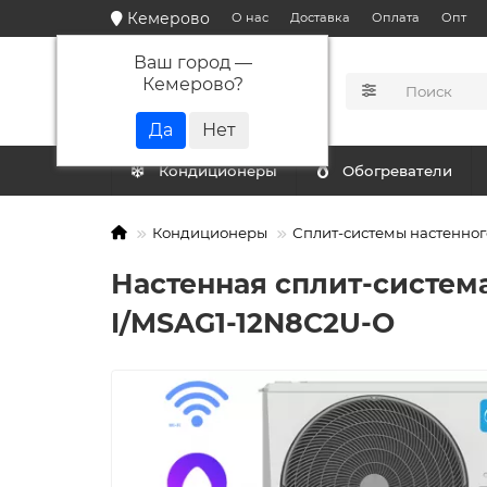
Кемерово
О нас
Доставка
Оплата
Опт
Ваш город —
Кемерово
?
КАТАЛОГ
Кондиционеры
Обогреватели
Кондиционеры
Сплит-системы настенног
Настенная сплит-система
I/MSAG1-12N8C2U-O