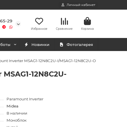
Личный кабинет
-65-29
Избранное
Сравнение
Корзина
аботы
Новинки
Фотогалерея
ount Inverter MSAG1-12N8C2U-I/MSAG1-12N8C2U-O
r MSAG1-12N8C2U-
Paramount Inverter
Midea
В наличии
Моноблок