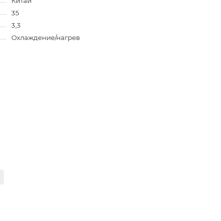
Китай
35
3,3
Охлаждение/нагрев