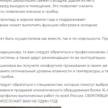
янную циркуляцию свежего воздуха, удаляя из него
 перед выходом в помещение. Это позволяет снизить
ть появления плесени и грибка.
 прохладу в жаркое время года и поддерживает
акже может выполнять функцию обогрева в холодное
т быть осуществлена как вместе, так и по отдельности. П
ондиционер, то вам следует обратиться к профессионалам.
системы, а также дадут рекомендации по ее эксплуатации.
диционера вы получите комфортное проживание в своем заг
анять оптимальный уровень влажности и температуры, а та
 грибка.
едует обратиться к специалистам, которые помогут выбрат
аемся продажей климатического оборудования более 16 лет
ь портфолио выполненных работ по всей России. ОБРАТИВ
ПРОСЛУЖИТ ВАМ НЕ ОДИН ГОД!