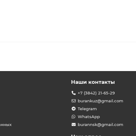
Наши контакты
+7 (3842) 21-65-29
burankuz@gmail.com
Telegram
WhatsApp
анных
burannsk@gmail.com