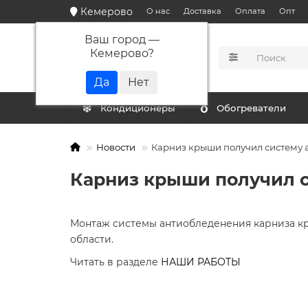
Кемерово
О нас
Доставка
Оплата
Опт
Ваш город —
Кемерово
?
КАТАЛОГ
Кондиционеры
Обогреватели
Новости
Карниз крыши получил систему
Карниз крыши получил 
Монтаж системы антиобледенения карниза кр
области.
Читать в разделе
НАШИ РАБОТЫ