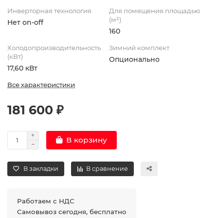
Инверторная технология
Для помещения площадью
(м²)
Нет on-off
160
Холодопроизводительность
Зимний комплект
(кВт)
Опционально
17,60 кВт
Все характеристики
181 600 ₽
В корзину
В закладки
В сравнение
Работаем с НДС
Самовывоз сегодня, бесплатно