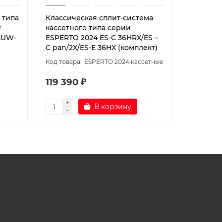
 типа
Классическая сплит-система
Сплит-си
2
кассетного типа серии
серии H
AUW-
ESPERTO 2024 ES-C 36HRX/ES –
AUC-60H
C pan/2X/ES-E 36HX (комплект)
60H6SP1 
ESPERTO 2024 кассетные
119 390 ₽
188 190
В корзину