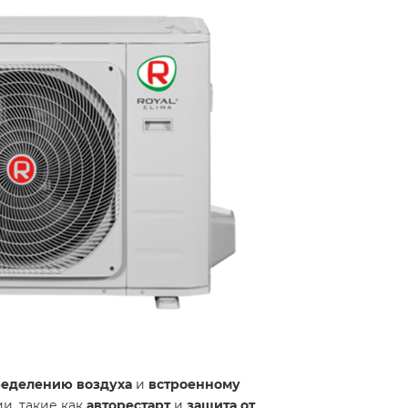
ределению воздуха
и
встроенному
и, такие как
авторестарт
и
защита от