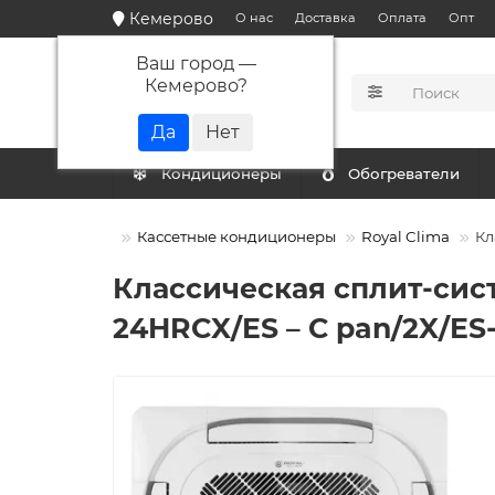
Кемерово
О нас
Доставка
Оплата
Опт
Ваш город —
Кемерово
?
КАТАЛОГ
Кондиционеры
Обогреватели
Кондиционеры
Кассетные кондиционеры
Royal Clima
Кл
Классическая сплит-сист
24HRCX/ES – C pan/2X/ES