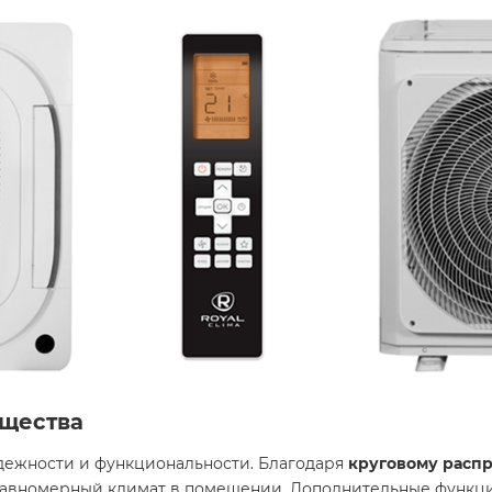
щества
адежности и функциональности. Благодаря
круговому расп
 равномерный климат в помещении. Дополнительные функци