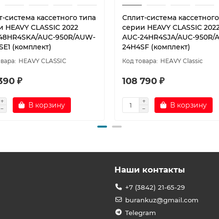
т-система кассетного типа
Сплит-система кассетного
и HEAVY CLASSIC 2022
серии HEAVY CLASSIC 202
48HR4SKA/AUC-950R/AUW-
AUC-24HR4SJA/AUC-950R/
SE1 (комплект)
24H4SF (комплект)
HEAVY CLASSIC
HEAVY Classic
390 ₽
108 790 ₽
В корзину
В корзину
Наши контакты
+7 (3842) 21-65-29
burankuz@gmail.com
Telegram