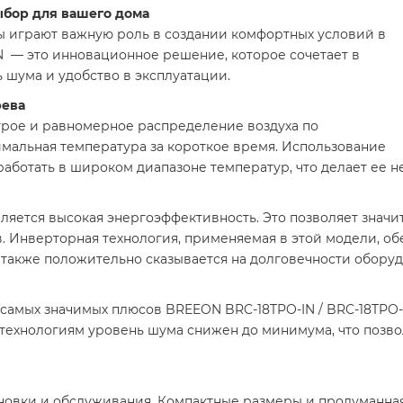
бор для вашего дома
 играют важную роль в создании комфортных условий в
N — это инновационное решение, которое сочетает в
 шума и удобство в эксплуатации.
рева
трое и равномерное распределение воздуха по
имальная температура за короткое время. Использование
аботать в широком диапазоне температур, что делает ее не
ется высокая энергоэффективность. Это позволяет значит
в. Инверторная технология, применяемая в этой модели, о
 также положительно сказывается на долговечности оборуд
 самых значимых плюсов BREEON BRC-18TPO-IN / BRC-18TPO-
хнологиям уровень шума снижен до минимума, что позвол
ановки и обслуживания. Компактные размеры и продуманна