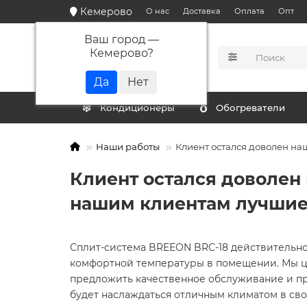
Кемерово
О нас
Доставка
Оплата
Опт
Ваш город —
Кемерово
?
КАТАЛОГ
Кондиционеры
Обогреватели
Наши работы
Клиент остался доволен н
Клиент остался доволен
нашим клиентам лучшие
Сплит-система BREEON BRC-18 действительно
комфортной температуры в помещении. Мы ц
предложить качественное обслуживание и пр
будет наслаждаться отличным климатом в сво