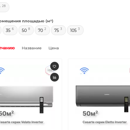
28
r
омещения площадью (м²)
6
8
2
3
3
35
50
70
75
105
лчанию
Название
Цена