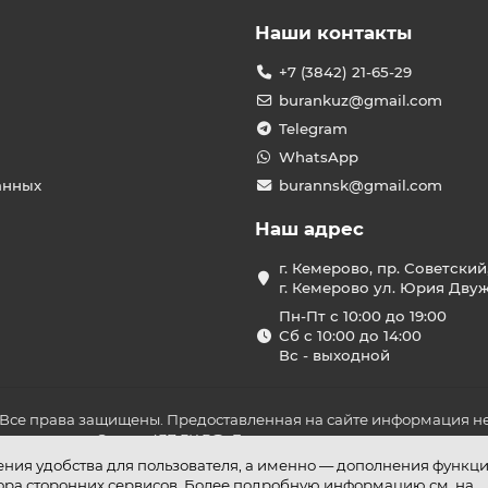
Наши контакты
+7 (3842) 21-65-29
burankuz@gmail.com
Telegram
WhatsApp
анных
burannsk@gmail.com
Наш адрес
г. Кемерово, пр. Советский
г. Кемерово ул. Юрия Двужи
Пн-Пт с 10:00 до 19:00
Сб с 10:00 до 14:00
Вс - выходной
 Все права защищены. Предоставленная на сайте информация не
ложениями Статьи 437 ГК РФ. До оплаты товара удостоверьтесь в
шения удобства для пользователя, а именно — дополнения функц
бора сторонних сервисов. Более подробную информацию см. на