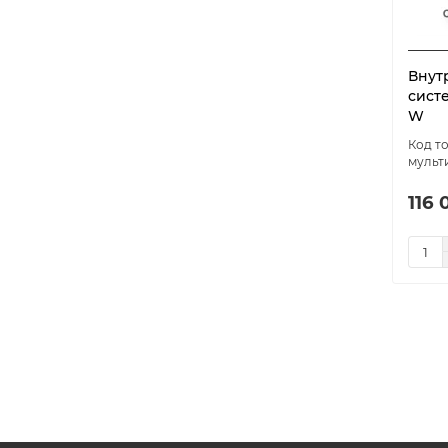
Внут
систе
W
мульти
116 