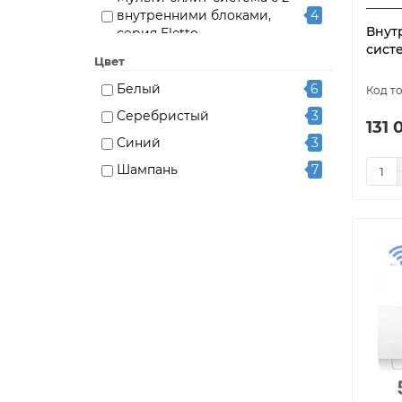
внутренними блоками,
4
Внут
серия Eletto
сист
Мульти-сплит-система с 3
Цвет
внутренними блоками,
6
Белый
6
серия Eletto
Серебристый
3
131 
Синий
3
Шампань
7