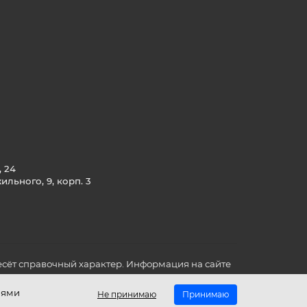
, 24
льного, 9, корп. 3
сёт справочный характер. Информация на сайте
о всех для вас важных характеристиках в товаре
иями
Не принимаю
Принимаю