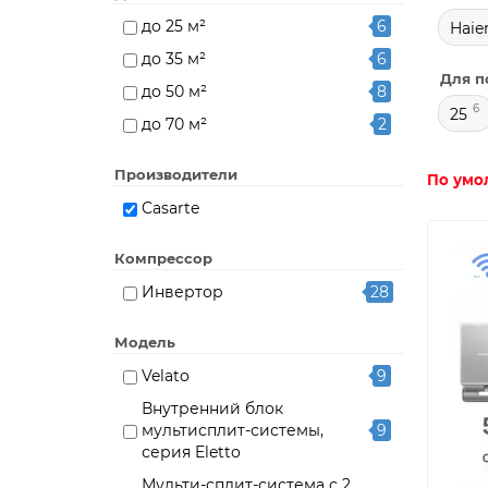
до 25 м²
6
Haie
до 35 м²
6
Для п
до 50 м²
8
6
25
до 70 м²
2
Производители
По умо
Casarte
Компрессор
Инвертор
28
Модель
Velato
9
Внутренний блок
мультисплит-системы,
9
серия Eletto
Мульти-сплит-система с 2