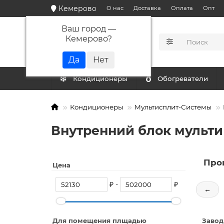
Кемерово
О нас
Доставка
Оплата
Опт
Ваш город —
Кемерово
?
КАТАЛОГ
Кондиционеры
Обогреватели
Кондиционеры
Мультисплит-Системы
Внутренний блок мульти 
Про
Цена
₽ -
₽
←
Для помещения плщадью
Завод