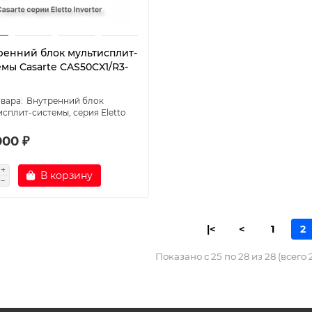
ренний блок мультисплит-
мы Casarte CAS50CX1/R3-
Внутренний блок
сплит-системы, серия Eletto
000 ₽
В корзину
|<
<
1
2
Показано с 25 по 28 из 28 (всего 