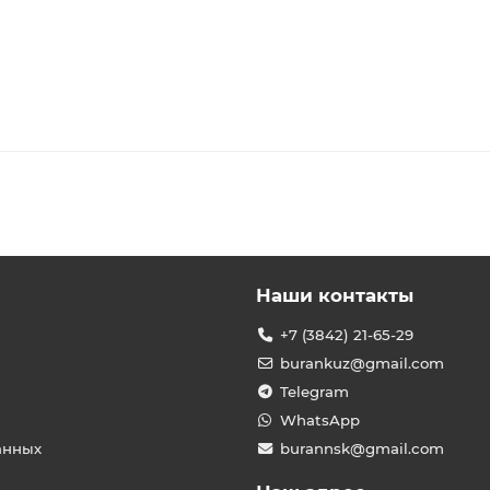
Наши контакты
+7 (3842) 21-65-29
burankuz@gmail.com
Telegram
WhatsApp
анных
burannsk@gmail.com