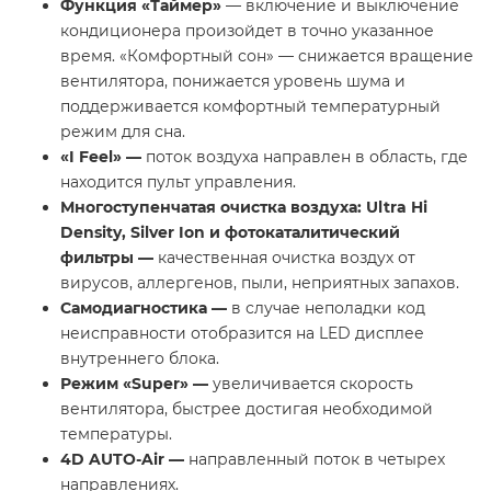
Функция «Таймер»
— включение и выключение
кондиционера произойдет в точно указанное
время. «Комфортный сон» — снижается вращение
вентилятора, понижается уровень шума и
поддерживается комфортный температурный
режим для сна.
«
I
Feel
» —
поток воздуха направлен в область, где
находится пульт управления.
Многоступенчатая очистка воздуха: Ultra Hi
Density, Silver Ion и фотокаталитический
фильтры —
качественная очистка воздух от
вирусов, аллергенов, пыли, неприятных запахов.
Самодиагностика —
в случае неполадки код
неисправности отобразится на LED дисплее
внутреннего блока.
Режим «
Super
» —
увеличивается скорость
вентилятора, быстрее достигая необходимой
температуры.
4D AUTO-Air —
направленный поток в четырех
направлениях.