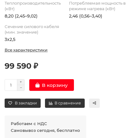
Теплопроизводительность
Потребляемая мощность в
(кВт)
режиме нагрева (кВт)
8,20 (2,45–9,02)
2,46 (0,56–3,40)
Сечение силового кабеля
(мин. значение)
3х2,5
Все характеристики
99 590 ₽
В корзину
В закладки
В сравнение
Работаем с НДС
Самовывоз сегодня, бесплатно