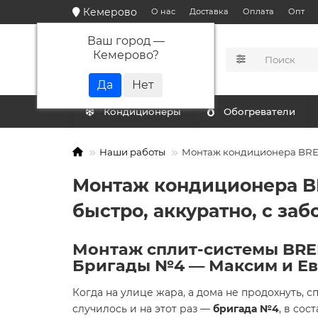
Кемерово
О нас
Доставка
Оплата
Опт
Ваш город —
Кемерово
?
КАТАЛОГ
Кондиционеры
Обогреватели
Наши работы
Монтаж кондиционера BREE
Монтаж кондиционера B
быстро, аккуратно, с заб
Монтаж сплит-системы BRE
Бригады №4 — Максим и Ев
Когда на улице жара, а дома не продохнуть, 
случилось и на этот раз —
бригада №4
, в сос