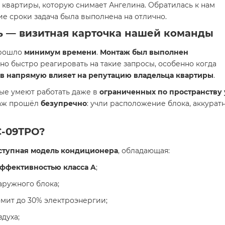
квартиры, которую снимает Ангелина. Обратилась к нам
ие сроки задача была выполнена на отлично.
ь — визитная карточка нашей команды
прошло
минимум времени
.
Монтаж был выполнен
жно быстро реагировать на такие запросы, особенно когда
в напрямую влияет на репутацию владельца квартиры
.
рые умеют работать даже в
ограниченных по пространству
таж прошёл
безупречно
: учли расположение блока, аккурат
C-09TPO?
ступная модель кондиционера
, обладающая:
ффективностью класса A
;
аружного блока;
омит до 30% электроэнергии;
духа;