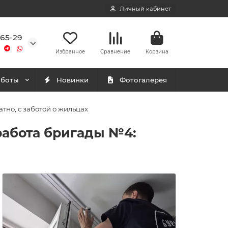
Личный кабинет
-65-29
Избранное
Сравнение
Корзина
аботы
Новинки
Фотогалерея
но, с заботой о жильцах
абота бригады №4: