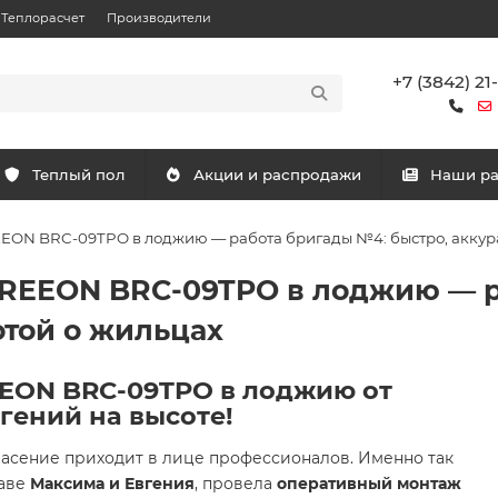
Теплорасчет
Производители
+7 (3842) 21
Теплый пол
Акции и распродажи
Наши р
ON BRC-09TPO в лоджию — работа бригады №4: быстро, аккурат
REEON BRC-09TPO в лоджию — р
отой о жильцах
EON BRC-09TPO в лоджию от
гений на высоте!
спасение приходит в лице профессионалов. Именно так
таве
Максима и Евгения
, провела
оперативный монтаж