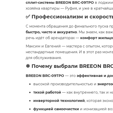
сплит-системы BREEON BRC-09TPO
в лоджии 
хозяйка квартиры — Руфия, и уже в кратчайш
✅ Профессионализм и скорост
С момента обращения до финального пуска 
быстро, чисто и аккуратно
. Мы знаем, как ва
речь идёт об арендаторах —
комфорт жильцо
Максим и Евгений — мастера с опытом, кото
нестандартные помещения. И в этот раз мон
для обслуживания.
❄ Почему выбрали BREEON BR
BREEON BRC-09TPO
— это
эффективная и до
высокой производительностью и
энергоэ
тихой работой
— как внутреннего, так и н
инверторной технологией
, которая экон
функцией самоочистки
и ионизацией воз