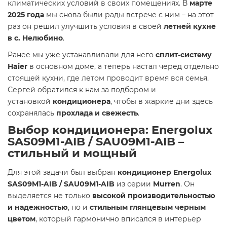
климатических условий в своих помещениях. В
марте
2025 года
мы снова были рады встрече с ним – на этот
раз он решил улучшить условия в своей
летней кухне
в с. Нелюбино
.
Ранее мы уже устанавливали для него
сплит-систему
Haier
в основном доме, а теперь настал черед отдельно
стоящей кухни, где летом проводит время вся семья.
Сергей обратился к нам за подбором и
установкой
кондиционера
, чтобы в жаркие дни здесь
сохранялась
прохлада и свежесть
.
Выбор кондиционера:
Energolux
SAS09M1-AIB / SAU09M1-AIB
–
стильный и мощный
Для этой задачи был выбран
кондиционер Energolux
SAS09M1-AIB / SAU09M1-AIB
из серии
Murren
. Он
выделяется не только
высокой производительностью
и надежностью
, но и
стильным глянцевым черным
цветом
, который гармонично вписался в интерьер