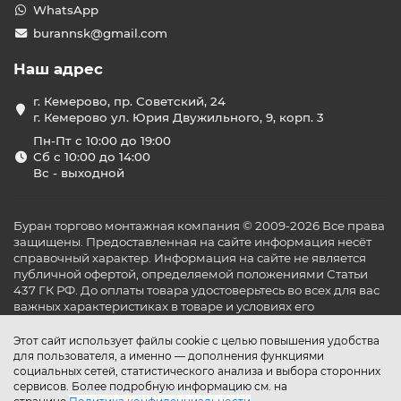
WhatsApp
burannsk@gmail.com
Наш адрес
г. Кемерово, пр. Советский, 24
г. Кемерово ул. Юрия Двужильного, 9, корп. 3
Пн-Пт с 10:00 до 19:00
Сб с 10:00 до 14:00
Вс - выходной
Буран торгово монтажная компания © 2009-2026 Все права
защищены. Предоставленная на сайте информация несёт
справочный характер. Информация на сайте не является
публичной офертой, определяемой положениями Статьи
437 ГК РФ. До оплаты товара удостоверьтесь во всех для вас
важных характеристиках в товаре и условиях его
эксплуатации.
Этот сайт использует файлы cookie с целью повышения удобства
для пользователя, а именно — дополнения функциями
социальных сетей, статистического анализа и выбора сторонних
сервисов. Более подробную информацию см. на