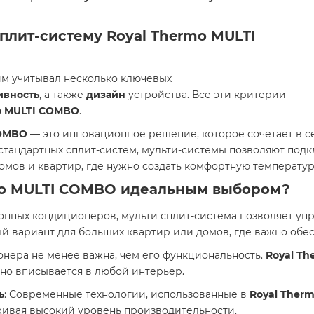
плит-систему Royal Thermo MULTI
им учитывал несколько ключевых
ивность
, а также
дизайн
устройства. Все эти критерии
o MULTI COMBO
.
COMBO
— это инновационное решение, которое сочетает в 
т стандартных сплит-систем, мульти-системы позволяют под
омов и квартир, где нужно создать комфортную температур
mo MULTI COMBO
идеальным выбором?
ионных кондиционеров, мульти сплит-система позволяет уп
 вариант для больших квартир или домов, где важно обесп
онера не менее важна, чем его функциональность.
Royal T
но вписывается в любой интерьер.
ь
: Современные технологии, использованные в
Royal Ther
живая высокий уровень производительности.