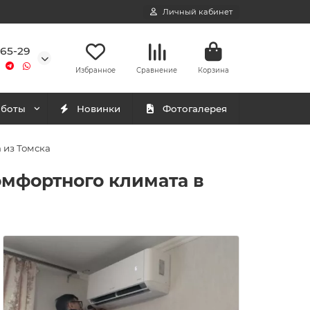
Личный кабинет
-65-29
Избранное
Сравнение
Корзина
аботы
Новинки
Фотогалерея
 из Томска
омфортного климата в