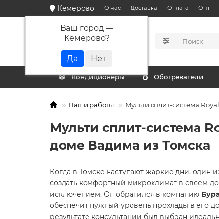
Кемерово
О нас
Доставка
Оплата
Опт
Ваш город —
Кемерово
?
КАТАЛОГ
Кондиционеры
Обогреватели
Наши работы
Мульти сплит-система Roya
Мульти сплит-система R
доме Вадима из Томска
Когда в Томске наступают жаркие дни, один и
создать комфортный микроклимат в своем доме
исключением. Он обратился в компанию
Бур
обеспечит нужный уровень прохлады в его до
результате консультации был выбран идеаль