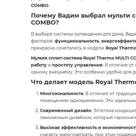
COMBO
.
Почему Вадим выбрал мульти с
COMBO?
В выборе системы охлаждения для дома, Вад
факторов:
функциональность
,
энергоэффект
прекрасно сочетались в модели
Royal Therm
Мульти сплит-система Royal Thermo MULTI 
работу
и
простоту управления
. В отличие о
одному внешнему. Это особенно удобно для д
Что делает модель
Royal Ther
Многозональность
: В отличие от традиц
помещениях одновременно. Это идеальный
Современный дизайн
: Эстетика кондици
лаконичным дизайном, который гармонич
Высокая эффективность и экономичност
снизить энергозатраты, при этом поддер