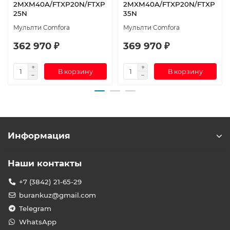
2MXM40A/FTXP20N/FTXP
2MXM40A/FTXP20N/FTXP
25N
35N
Мульлти Comfora
Мульлти Comfora
362 970 ₽
369 970 ₽
В корзину
В корзину
Информация
Наши контакты
+7 (3842) 21-65-29
burankuz@gmail.com
Telegram
WhatsApp