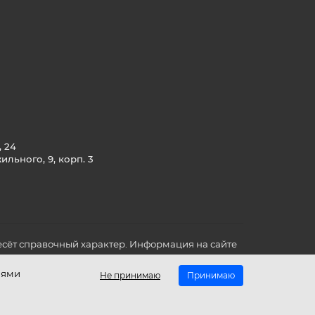
, 24
льного, 9, корп. 3
сёт справочный характер. Информация на сайте
о всех для вас важных характеристиках в товаре
иями
Не принимаю
Принимаю