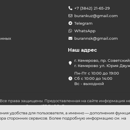
+7 (3842) 21-65-29
burankuz@gmail.com
Telegram
WhatsApp
анных
burannsk@gmail.com
Наш адрес
г. Кемерово, пр. Советский
г. Кемерово ул. Юрия Двужи
Пн-Пт с 10:00 до 19:00
Сб с 10:00 до 14:00
Вс - выходной
 Все права защищены. Предоставленная на сайте информация не
ложениями Статьи 437 ГК РФ. До оплаты товара удостоверьтесь в
шения удобства для пользователя, а именно — дополнения функц
бора сторонних сервисов. Более подробную информацию см. на