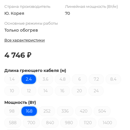
Страна производитель
Линейная мощность (Вт/м)
Ю. Корея
70
Основные режимы работы
Только обогрев
Все характеристики
4 746 ₽
Длина греющего кабеля (м)
1.4
2.4
3.6
4.8
6
7.2
8.4
10
12
14
16
20
24
Мощность (Вт)
98
168
252
336
420
504
588
700
840
980
1120
1400