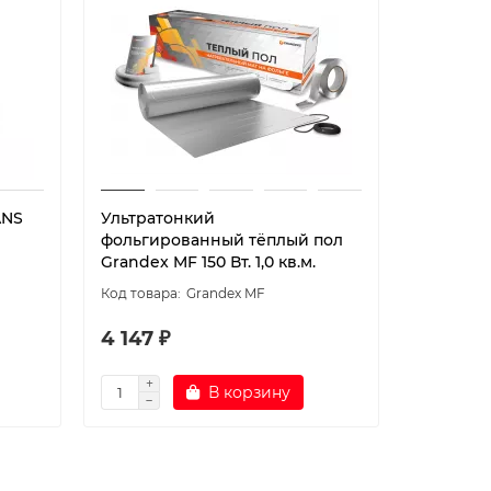
ANS
Ультратонкий
Ультрат
фольгированный тёплый пол
фольгир
Grandex MF 150 Вт. 1,0 кв.м.
Grandex M
Grandex MF
4 147 ₽
4 815 ₽
В корзину