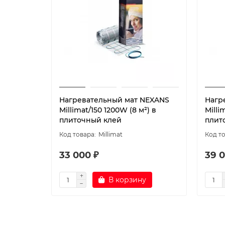
Нагревательный мат NEXANS
Нагр
Millimat/150 1200W (8 м²) в
Milli
плиточный клей
плит
Millimat
33 000 ₽
39 0
В корзину