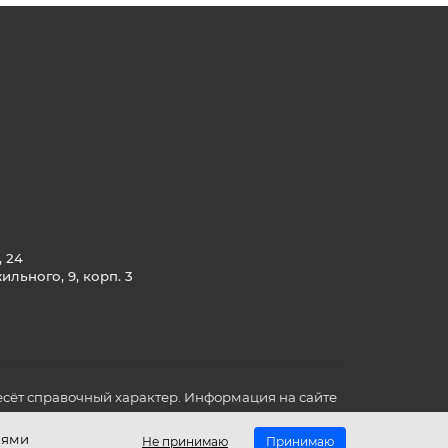
, 24
льного, 9, корп. 3
сёт справочный характер. Информация на сайте
о всех для вас важных характеристиках в товаре
иями
Не принимаю
Принимаю