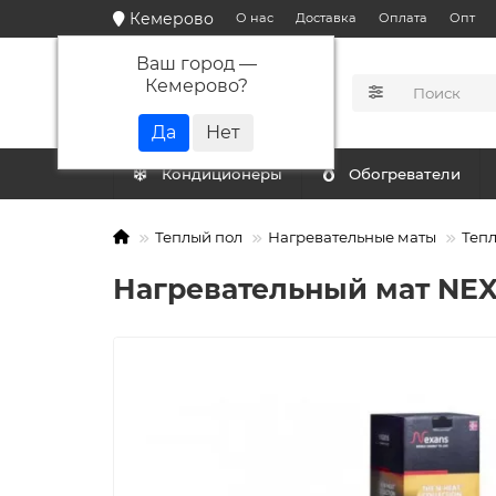
Кемерово
О нас
Доставка
Оплата
Опт
Ваш город —
Кемерово
?
КАТАЛОГ
Кондиционеры
Обогреватели
Теплый пол
Нагревательные маты
Тепл
Нагревательный мат NEXA