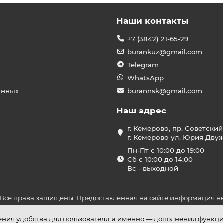
Наши контакты
+7 (3842) 21-65-29
burankuz@gmail.com
Telegram
WhatsApp
анных
burannsk@gmail.com
Наш адрес
г. Кемерово, пр. Советский
г. Кемерово ул. Юрия Двужи
Пн-Пт с 10:00 до 19:00
Сб с 10:00 до 14:00
Вс - выходной
 Все права защищены. Предоставленная на сайте информация не
ложениями Статьи 437 ГК РФ. До оплаты товара удостоверьтесь в
шения удобства для пользователя, а именно — дополнения функц