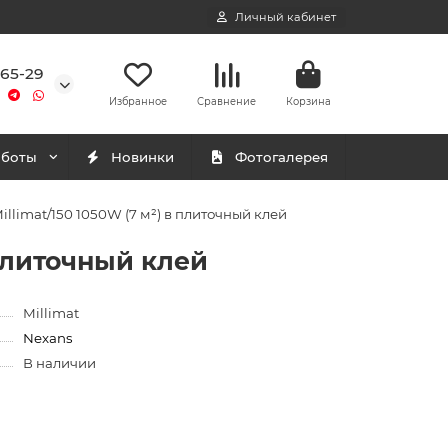
Личный кабинет
-65-29
Избранное
Сравнение
Корзина
аботы
Новинки
Фотогалерея
limat/150 1050W (7 м²) в плиточный клей
 плиточный клей
Millimat
Nexans
В наличии