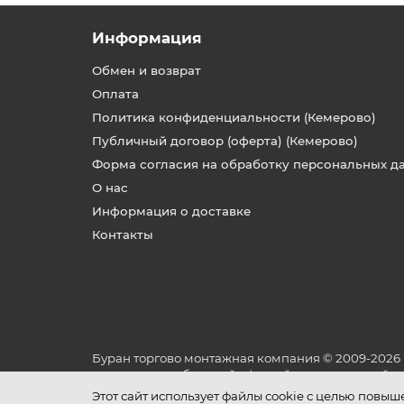
Информация
Обмен и возврат
Оплата
Политика конфиденциальности (Кемерово)
Публичный договор (оферта) (Кемерово)
Форма согласия на обработку персональных д
О нас
Информация о доставке
Контакты
Буран торгово монтажная компания © 2009-2026
не является публичной офертой, определяемой по
и условиях его эксплуатации.
Этот сайт использует файлы cookie с целью повы