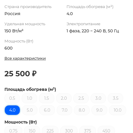
Страна производитель
Площадь обогрева (м²)
Россия
4.0
Удельная мощность
Электропитание
150 Вт/м²
1 фаза, 220 ~ 240 В, 50 Гц
Мощность (Вт)
600
Все характеристики
25 500 ₽
Площадь обогрева (м²)
0.5
1.0
1.5
2.0
2.5
3.0
3.5
4.0
5.0
6.0
7.0
8.0
9.0
10.0
Мощность (Вт)
0.75
150
225
300
375
450