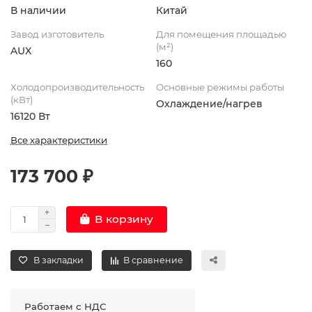
В наличии
Китай
Завод изготовитель
Для помещения площадью
(м²)
AUX
160
Холодопроизводительность
Основные режимы работы
(кВт)
Охлаждение/нагрев
16120 Вт
Все характеристики
173 700 ₽
В корзину
В закладки
В сравнение
Работаем с НДС