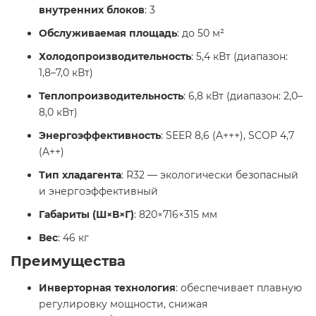
внутренних блоков
: 3​
Обслуживаемая площадь
: до 50 м²​
Холодопроизводительность
: 5,4 кВт (диапазон:
1,8–7,0 кВт)​
Теплопроизводительность
: 6,8 кВт (диапазон: 2,0–
8,0 кВт)​
Энергоэффективность
: SEER 8,6 (A+++), SCOP 4,7
(A++)​
Тип хладагента
: R32 — экологически безопасный
и энергоэффективный​
Габариты (Ш×В×Г)
: 820×716×315 мм​
Вес
: 46 кг​
Преимущества
Инверторная технология
: обеспечивает плавную
регулировку мощности, снижая