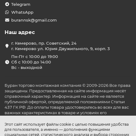
Telegram
WhatsApp
burannsk@gmail.com
Наш адрес
г. Кемерово, пр. Советский, 24
г. Кемерово ул. Юрия Двужильного, 9, корп. 3
Пн-Пт с 10:00 до 19:00
Сб с 10:00 до 14:00
Вс - выходной
Буран торгово монтажная компания © 2009-2026 Все права
защищены. Предоставленная на сайте информация несёт
справочный характер. Информация на сайте не является
публичной офертой, определяемой положениями Статьи
437 ГК РФ. До оплаты товара удостоверьтесь во всех для вас
важных характеристиках в товаре и условиях его
эксплуатации.
Этот сайт использует файлы cookie с целью повышения удобства
для пользователя, а именно — дополнения функциями
социальных сетей, статистического анализа и выбора сторонних