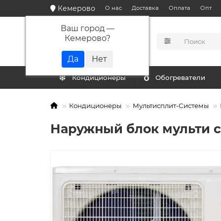
Кемерово
О нас
Доставка
Оплата
Опт
Ваш город —
Кемерово
?
КАТАЛОГ
Кондиционеры
Обогреватели
Кондиционеры
Мультисплит-Системы
Наружный блок мульти 