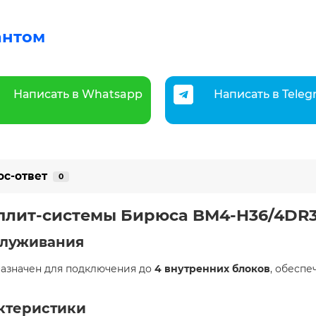
антом
Написать в Whatsapp
Написать в Tele
ос-ответ
0
сплит-системы Бирюса BM4-H36/4DR
служивания
азначен для подключения до
4 внутренних блоков
, обесп
ктеристики