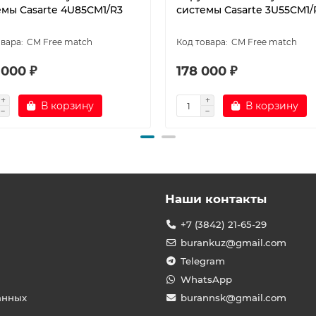
емы Casarte 4U85CM1/R3
системы Casarte 3U55CM1/
CM Free match
CM Free match
 000 ₽
178 000 ₽
В корзину
В корзину
Наши контакты
+7 (3842) 21-65-29
burankuz@gmail.com
Telegram
WhatsApp
анных
burannsk@gmail.com