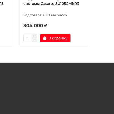
R3
системы Casarte 5U105CM1/R3
системы 
CM Free match
304 000 ₽
226 00
В корзину