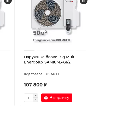
Наружные блоки Big Multi
Наружны
Energolux SAM18M3-GI/2
Energolu
BIG MULTI
107 800 ₽
91 500 
В корзину