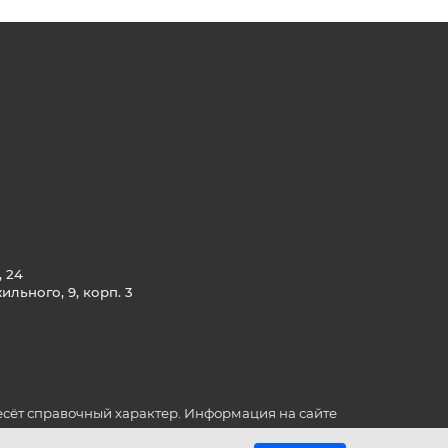
, 24
льного, 9, корп. 3
сёт справочный характер. Информация на сайте
о всех для вас важных характеристиках в товаре