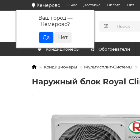
Кемерово
О нас
Доставка
Оплата
Опт
Ваш город —
Кемерово
?
КАТАЛОГ
Кондиционеры
Обогреватели
Кондиционеры
Мультисплит-Системы
Наружный блок Royal Cl