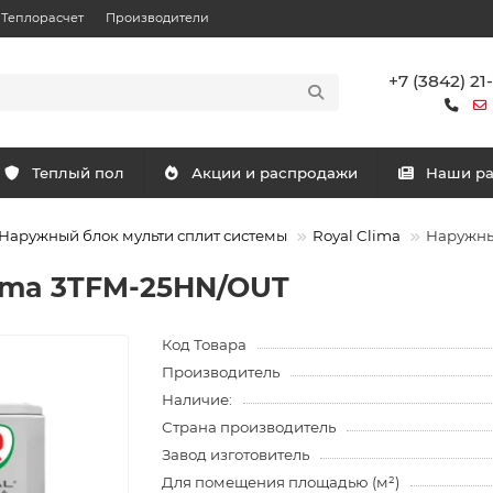
Теплорасчет
Производители
+7 (3842) 21
Теплый пол
Акции и распродажи
Наши р
Наружный блок мульти сплит системы
Royal Clima
Наружны
ima 3TFM-25HN/OUT
Код Товара
Производитель
Наличие:
Страна производитель
Завод изготовитель
Для помещения площадью (м²)