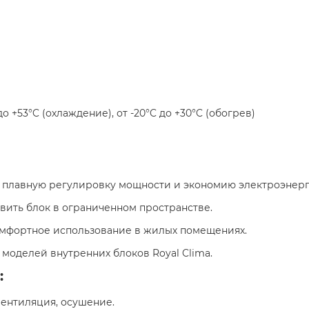
C до +53°C (охлаждение), от -20°C до +30°C (обогрев)​
т плавную регулировку мощности и экономию электроэнерг
овить блок в ограниченном пространстве.​
омфортное использование в жилых помещениях.​
 моделей внутренних блоков Royal Clima.​
:
вентиляция, осушение.​