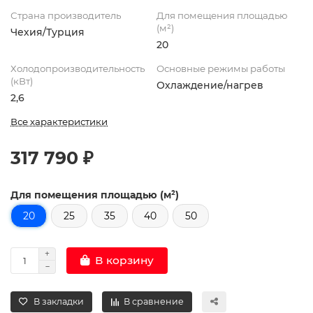
Страна производитель
Для помещения площадью
(м²)
Чехия/Турция
20
Холодопроизводительность
Основные режимы работы
(кВт)
Охлаждение/нагрев
2,6
Все характеристики
317 790 ₽
Для помещения площадью (м²)
20
25
35
40
50
В корзину
В закладки
В сравнение