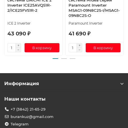
системы DAICHI ICE 2
система Midea серии
Inverter ICE25AVQS1R-
Paramount Inverter
2/ICE25FVS1R-2
MSAG1-09N8C2S-I/MSAG1-
09N8C2S-O
ICE 2 Inverter
Paramount Inverter
43 090 ₽
41 690 ₽
В корзину
В корзину
Информация
Наши контакты
+7 (3842) 21-65-29
burankuz@gmail.com
Telegram