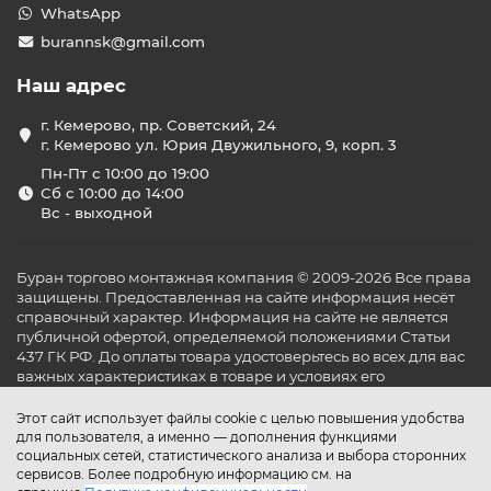
WhatsApp
burannsk@gmail.com
Наш адрес
г. Кемерово, пр. Советский, 24
г. Кемерово ул. Юрия Двужильного, 9, корп. 3
Пн-Пт с 10:00 до 19:00
Сб с 10:00 до 14:00
Вс - выходной
Буран торгово монтажная компания © 2009-2026 Все права
защищены. Предоставленная на сайте информация несёт
справочный характер. Информация на сайте не является
публичной офертой, определяемой положениями Статьи
437 ГК РФ. До оплаты товара удостоверьтесь во всех для вас
важных характеристиках в товаре и условиях его
эксплуатации.
Этот сайт использует файлы cookie с целью повышения удобства
для пользователя, а именно — дополнения функциями
социальных сетей, статистического анализа и выбора сторонних
сервисов. Более подробную информацию см. на