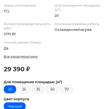
Завод изготовитель
Для помещения площадью
(м²)
TCL
20
Холодопроизводительность
Основные режимы работы
(кВт)
Охлаждение/нагрев
2170 Вт
Ночной режим (Sleep)
Да
Все характеристики
29 390 ₽
Для помещения площадью (м²)
20
25
35
50
70
Цвет корпуса
Черный