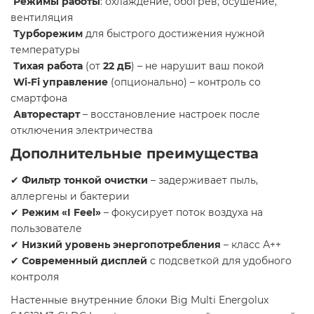
Режимы работы
: охлаждение, обогрев, осушение,
вентиляция
Турборежим
для быстрого достижения нужной
температуры
Тихая работа
(от
22 дБ
) – не нарушит ваш покой
Wi-Fi управление
(опционально) – контроль со
смартфона
Авторестарт
– восстановление настроек после
отключения электричества
Дополнительные преимущества
✔
Фильтр тонкой очистки
– задерживает пыль,
аллергены и бактерии
✔
Режим «I Feel»
– фокусирует поток воздуха на
пользователе
✔
Низкий уровень энергопотребления
– класс А++
✔
Современный дисплей
с подсветкой для удобного
контроля
Настенные внутренние блоки Big Multi Energolux