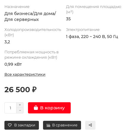
Назначение
Для помещения площадью
(м²)
Для бизнеса/Для дома/
35
Для серверных
Холодопроизводительность
Электропитание
(кВт)
1 фаза, 220 ~ 240 В, 50 Гц
3,2
Потребляемая мощность в
режиме охлаждения (кВт)
0,99 кВт
Все характеристики
26 500 ₽
В корзину
В закладки
В сравнение