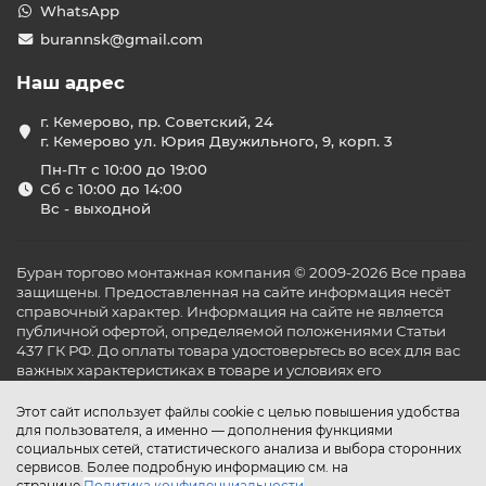
WhatsApp
burannsk@gmail.com
Наш адрес
г. Кемерово, пр. Советский, 24
г. Кемерово ул. Юрия Двужильного, 9, корп. 3
Пн-Пт с 10:00 до 19:00
Сб с 10:00 до 14:00
Вс - выходной
Буран торгово монтажная компания © 2009-2026 Все права
защищены. Предоставленная на сайте информация несёт
справочный характер. Информация на сайте не является
публичной офертой, определяемой положениями Статьи
437 ГК РФ. До оплаты товара удостоверьтесь во всех для вас
важных характеристиках в товаре и условиях его
эксплуатации.
Этот сайт использует файлы cookie с целью повышения удобства
для пользователя, а именно — дополнения функциями
социальных сетей, статистического анализа и выбора сторонних
сервисов. Более подробную информацию см. на
странице
Политика конфиденциальности
.