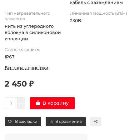
кабель с заземлением
Тип нагревательного
Линейная мощность (Вт/м)
элемента
230Вт
нить из углеродного
волокна в силиконовой
изоляции
Степень защиты
IP67
Все характеристики
2 450 ₽
В корзину
В закладки
В сравнение